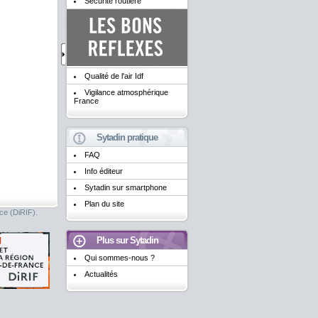
Sécurité routière
Qualité de l'air Idf
Vigilance atmosphérique
France
Sytadin pratique
FAQ
Info éditeur
Sytadin sur smartphone
Plan du site
nce (DiRIF).
Plus sur Sytadin
Qui sommes-nous ?
Actualités