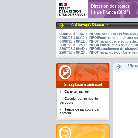
6 Alerte(s) Réseau :
05/08/26 à 14:57 : INFO/Bison Futé : Prévisions 
04/08/26 à 08:12 : INFO/Fermeture et balisage su
04/08/26 à 08:12 : INFO/Travaux de refection de
28/07/26 à 13:50 : INFO/Fermeture bretelle de li
28/07/26 à 09:40 : INFO/Basculement de chaussée
22/07/26 à 09:28 : INFO/Travaux de confortement
Vidé
Se déplacer maintenant
Carte temps réel
Calculer son temps de
parcours
Temps de parcours par
secteur