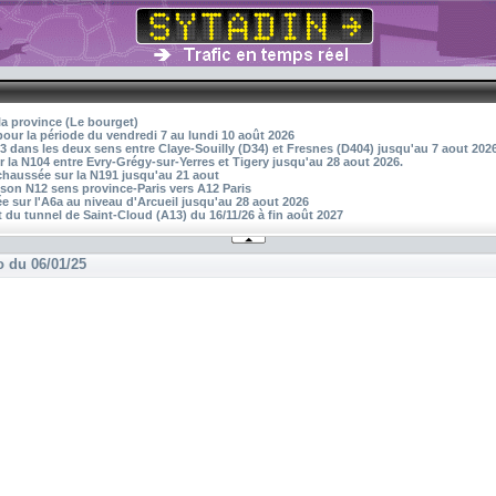
la province (Le bourget)
pour la période du vendredi 7 au lundi 10 août 2026
3 dans les deux sens entre Claye-Souilly (D34) et Fresnes (D404) jusqu'au 7 aout 202
r la N104 entre Evry-Grégy-sur-Yerres et Tigery jusqu'au 28 aout 2026.
 chaussée sur la N191 jusqu'au 21 aout
aison N12 sens province-Paris vers A12 Paris
 sur l'A6a au niveau d'Arcueil jusqu'au 28 aout 2026
 du tunnel de Saint-Cloud (A13) du 16/11/26 à fin août 2027
o du 06/01/25