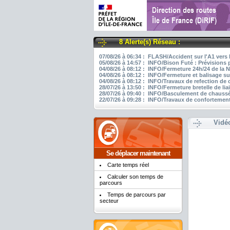
8 Alerte(s) Réseau :
07/08/26 à 06:34 : FLASH/Accident sur l'A1 vers 
05/08/26 à 14:57 : INFO/Bison Futé : Prévisions 
04/08/26 à 08:12 : INFO/Fermeture 24h/24 de la N
04/08/26 à 08:12 : INFO/Fermeture et balisage su
04/08/26 à 08:12 : INFO/Travaux de refection de
28/07/26 à 13:50 : INFO/Fermeture bretelle de li
28/07/26 à 09:40 : INFO/Basculement de chaussée
22/07/26 à 09:28 : INFO/Travaux de confortement
Vidé
Se déplacer maintenant
Carte temps réel
Calculer son temps de
parcours
Temps de parcours par
secteur