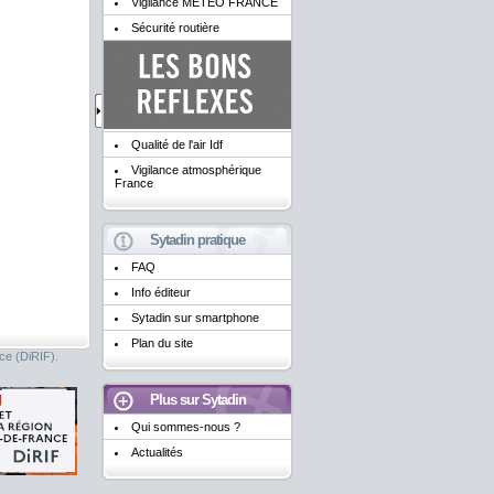
Vigilance METEO FRANCE
Sécurité routière
Qualité de l'air Idf
Vigilance atmosphérique
France
Sytadin pratique
FAQ
Info éditeur
Sytadin sur smartphone
Plan du site
nce (DiRIF).
Plus sur Sytadin
Qui sommes-nous ?
Actualités