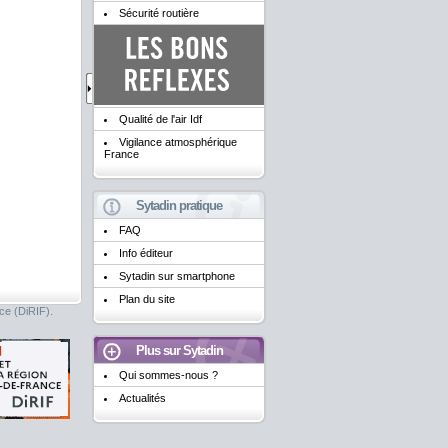
Sécurité routière
Qualité de l'air Idf
Vigilance atmosphérique
France
Sytadin pratique
FAQ
Info éditeur
Sytadin sur smartphone
Plan du site
nce (DiRIF).
Plus sur Sytadin
Qui sommes-nous ?
Actualités