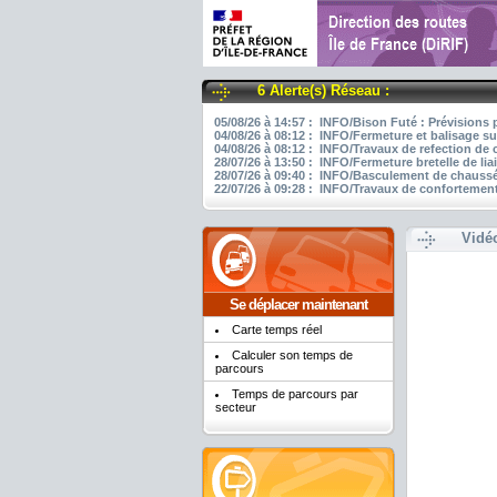
6 Alerte(s) Réseau :
05/08/26 à 14:57 : INFO/Bison Futé : Prévisions 
04/08/26 à 08:12 : INFO/Fermeture et balisage su
04/08/26 à 08:12 : INFO/Travaux de refection de
28/07/26 à 13:50 : INFO/Fermeture bretelle de li
28/07/26 à 09:40 : INFO/Basculement de chaussée
22/07/26 à 09:28 : INFO/Travaux de confortement
Vidé
Se déplacer maintenant
Carte temps réel
Calculer son temps de
parcours
Temps de parcours par
secteur