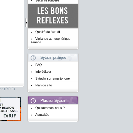
Sécurité routière
Qualité de l'air Idf
Vigilance atmosphérique
France
Sytadin pratique
FAQ
Info éditeur
Sytadin sur smartphone
Plan du site
nce (DiRIF).
Plus sur Sytadin
Qui sommes-nous ?
Actualités