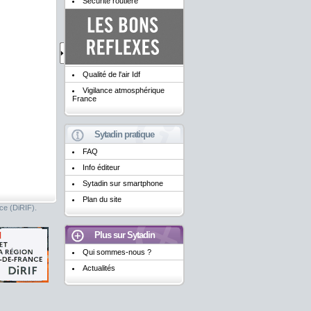
Sécurité routière
Qualité de l'air Idf
Vigilance atmosphérique
France
Sytadin pratique
FAQ
Info éditeur
Sytadin sur smartphone
Plan du site
nce (DiRIF).
Plus sur Sytadin
Qui sommes-nous ?
Actualités