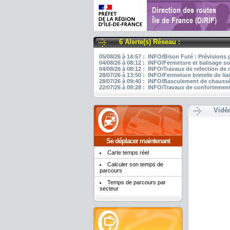
6 Alerte(s) Réseau :
05/08/26 à 14:57 : INFO/Bison Futé : Prévisions 
04/08/26 à 08:12 : INFO/Fermeture et balisage su
04/08/26 à 08:12 : INFO/Travaux de refection de
28/07/26 à 13:50 : INFO/Fermeture bretelle de li
28/07/26 à 09:40 : INFO/Basculement de chaussée
22/07/26 à 09:28 : INFO/Travaux de confortement
Vidé
Se déplacer maintenant
Carte temps réel
Calculer son temps de
parcours
Temps de parcours par
secteur