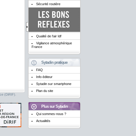
Sécurité routière
Qualité de l'air Idf
Vigilance atmosphérique
France
Sytadin pratique
FAQ
Info éditeur
Sytadin sur smartphone
Plan du site
nce (DiRIF).
Plus sur Sytadin
Qui sommes-nous ?
Actualités