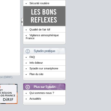
Sécurité routière
Qualité de l'air Idf
Vigilance atmosphérique
France
Sytadin pratique
FAQ
Info éditeur
Sytadin sur smartphone
Plan du site
nce (DiRIF).
Plus sur Sytadin
Qui sommes-nous ?
Actualités