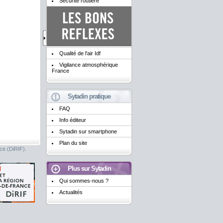
Sécurité routière
Qualité de l'air Idf
Vigilance atmosphérique
France
Sytadin pratique
FAQ
Info éditeur
Sytadin sur smartphone
Plan du site
nce (DiRIF).
Plus sur Sytadin
Qui sommes-nous ?
Actualités