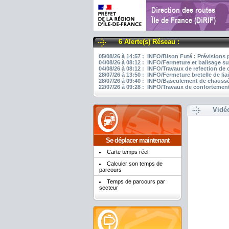
6 Alerte(s) Réseau :
05/08/26 à 14:57 : INFO/Bison Futé : Prévisions 
04/08/26 à 08:12 : INFO/Fermeture et balisage su
04/08/26 à 08:12 : INFO/Travaux de refection de
28/07/26 à 13:50 : INFO/Fermeture bretelle de li
28/07/26 à 09:40 : INFO/Basculement de chaussée
22/07/26 à 09:28 : INFO/Travaux de confortement
Vidé
Se déplacer maintenant
Carte temps réel
Calculer son temps de
parcours
Temps de parcours par
secteur