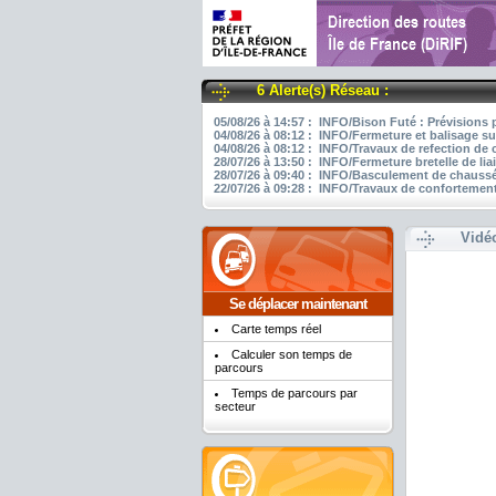
6 Alerte(s) Réseau :
05/08/26 à 14:57 : INFO/Bison Futé : Prévisions 
04/08/26 à 08:12 : INFO/Fermeture et balisage su
04/08/26 à 08:12 : INFO/Travaux de refection de
28/07/26 à 13:50 : INFO/Fermeture bretelle de li
28/07/26 à 09:40 : INFO/Basculement de chaussée
22/07/26 à 09:28 : INFO/Travaux de confortement
Vidé
Se déplacer maintenant
Carte temps réel
Calculer son temps de
parcours
Temps de parcours par
secteur