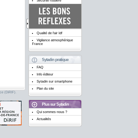
Sécurité routière
Qualité de l'air Idf
Vigilance atmosphérique
France
Sytadin pratique
FAQ
Info éditeur
Sytadin sur smartphone
Plan du site
nce (DiRIF).
Plus sur Sytadin
Qui sommes-nous ?
Actualités