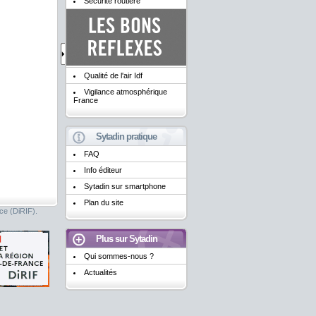
Sécurité routière
Qualité de l'air Idf
Vigilance atmosphérique
France
Sytadin pratique
FAQ
Info éditeur
Sytadin sur smartphone
Plan du site
nce (DiRIF).
Plus sur Sytadin
Qui sommes-nous ?
Actualités