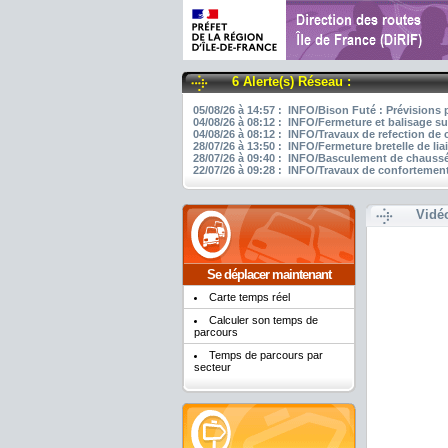
6 Alerte(s) Réseau :
05/08/26 à 14:57 : INFO/Bison Futé : Prévisions 
04/08/26 à 08:12 : INFO/Fermeture et balisage su
04/08/26 à 08:12 : INFO/Travaux de refection de
28/07/26 à 13:50 : INFO/Fermeture bretelle de li
28/07/26 à 09:40 : INFO/Basculement de chaussée
22/07/26 à 09:28 : INFO/Travaux de confortement
Vidé
Se déplacer maintenant
Carte temps réel
Calculer son temps de
parcours
Temps de parcours par
secteur