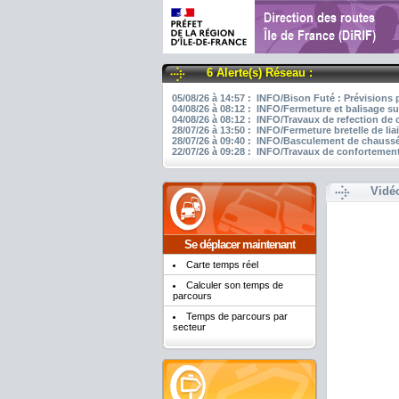
6 Alerte(s) Réseau :
05/08/26 à 14:57 : INFO/Bison Futé : Prévisions 
04/08/26 à 08:12 : INFO/Fermeture et balisage su
04/08/26 à 08:12 : INFO/Travaux de refection de
28/07/26 à 13:50 : INFO/Fermeture bretelle de li
28/07/26 à 09:40 : INFO/Basculement de chaussée
22/07/26 à 09:28 : INFO/Travaux de confortement
Vidé
Se déplacer maintenant
Carte temps réel
Calculer son temps de
parcours
Temps de parcours par
secteur