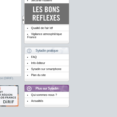
Sécurité routière
Qualité de l'air Idf
Vigilance atmosphérique
France
Sytadin pratique
FAQ
Info éditeur
Sytadin sur smartphone
Plan du site
nce (DiRIF).
Plus sur Sytadin
Qui sommes-nous ?
Actualités