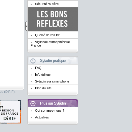
Sécurité routière
Qualité de l'air Idf
Vigilance atmosphérique
France
Sytadin pratique
FAQ
Info éditeur
Sytadin sur smartphone
Plan du site
nce (DiRIF).
Plus sur Sytadin
Qui sommes-nous ?
Actualités