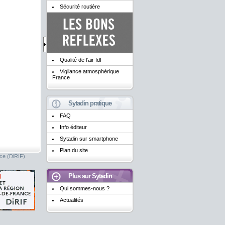
Sécurité routière
Qualité de l'air Idf
Vigilance atmosphérique
France
Sytadin pratique
FAQ
Info éditeur
Sytadin sur smartphone
Plan du site
nce (DiRIF).
Plus sur Sytadin
Qui sommes-nous ?
Actualités