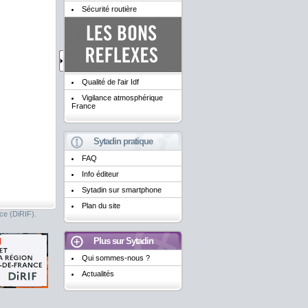
Sécurité routière
Qualité de l'air Idf
Vigilance atmosphérique
France
Sytadin pratique
FAQ
Info éditeur
Sytadin sur smartphone
Plan du site
nce (DiRIF).
Plus sur Sytadin
Qui sommes-nous ?
Actualités