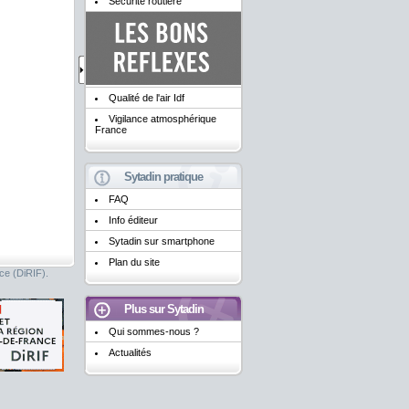
Sécurité routière
Qualité de l'air Idf
Vigilance atmosphérique
France
Sytadin pratique
FAQ
Info éditeur
Sytadin sur smartphone
Plan du site
nce (DiRIF).
Plus sur Sytadin
Qui sommes-nous ?
Actualités