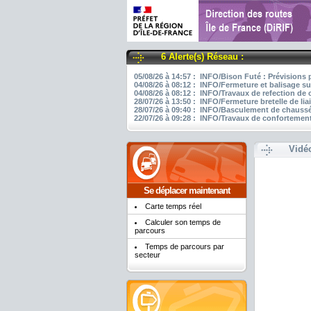
6 Alerte(s) Réseau :
05/08/26 à 14:57 : INFO/Bison Futé : Prévisions 
04/08/26 à 08:12 : INFO/Fermeture et balisage su
04/08/26 à 08:12 : INFO/Travaux de refection de
28/07/26 à 13:50 : INFO/Fermeture bretelle de li
28/07/26 à 09:40 : INFO/Basculement de chaussée
22/07/26 à 09:28 : INFO/Travaux de confortement
Vidé
Se déplacer maintenant
Carte temps réel
Calculer son temps de
parcours
Temps de parcours par
secteur