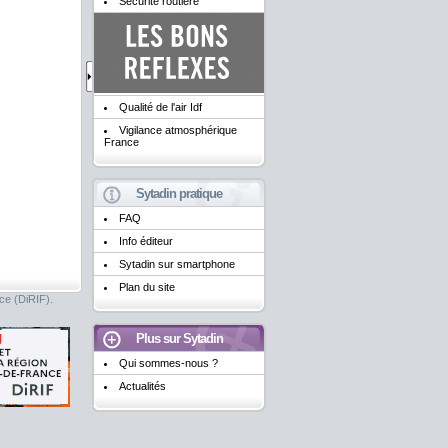
Sécurité routière
Qualité de l'air Idf
Vigilance atmosphérique
France
Sytadin pratique
FAQ
Info éditeur
Sytadin sur smartphone
Plan du site
nce (DiRIF).
Plus sur Sytadin
Qui sommes-nous ?
Actualités