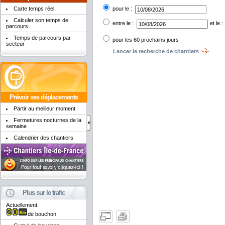
pour le :
Carte temps réel
Calculer son temps de
entre le :
et le :
parcours
Temps de parcours par
pour les 60 prochains jours
secteur
Prévoir ses déplacements
Partir au meilleur moment
Fermetures nocturnes de la
semaine
Calendrier des chantiers
Plus sur le trafic
Actuellement:
de bouchon