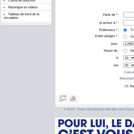
Cumul de bouchon
Historique en vidéos
Tableau de bord de la
Partir de * :
circulation
et arriver à * :
Préference * :
Tra
Eviter péages * :
O
Jour :
Heure de :
Dé
h:
mn:
(*): R
© 2014 - Toute reproduction interdite sans l'acco