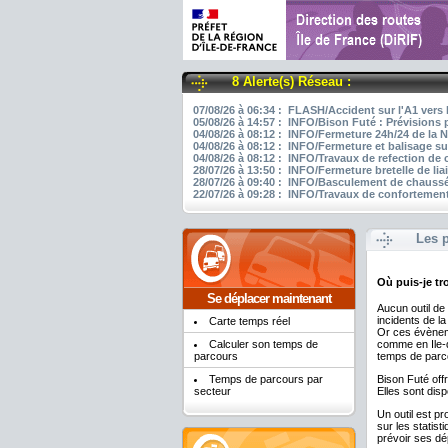
8 Alerte(s) Réseau :
07/08/26 à 06:34 : FLASH/Accident sur l'A1 vers 
05/08/26 à 14:57 : INFO/Bison Futé : Prévisions 
04/08/26 à 08:12 : INFO/Fermeture 24h/24 de la N
04/08/26 à 08:12 : INFO/Fermeture et balisage su
04/08/26 à 08:12 : INFO/Travaux de refection de
28/07/26 à 13:50 : INFO/Fermeture bretelle de li
28/07/26 à 09:40 : INFO/Basculement de chaussée
22/07/26 à 09:28 : INFO/Travaux de confortement
Les p
Où puis-je t
Se déplacer maintenant
Aucun outil de
incidents de la
Carte temps réel
Or ces évèneme
Calculer son temps de
comme en Ile-de
parcours
temps de parc
Temps de parcours par
Bison Futé off
secteur
Elles sont dis
Un outil est 
sur les statis
prévoir ses dé