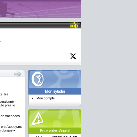
6
Mon sytadin
s, les
Mon compte
ngestionné
ute près le
ts en vacances.
 en s’appuyant
Pour votre sécurité
 rubrique «