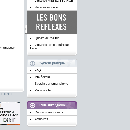
Vigilance METEO FRANCE
Sécurité routière
Qualité de l'air Idf
Vigilance atmosphérique
moment pour
France
Sytadin pratique
FAQ
Info éditeur
Sytadin sur smartphone
Plan du site
nce (DiRIF).
Plus sur Sytadin
Qui sommes-nous ?
Actualités