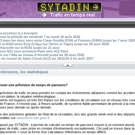
la province (Le bourget)
pour la période du vendredi 7 au lundi 10 août 2026
3 dans les deux sens entre Claye-Souilly (D34) et Fresnes (D404) jusqu'au 7 aout 202
r la N104 entre Evry-Grégy-sur-Yerres et Tigery jusqu'au 28 aout 2026.
 chaussée sur la N191 jusqu'au 21 aout
aison N12 sens province-Paris vers A12 Paris
 sur l'A6a au niveau d'Arcueil jusqu'au 28 aout 2026
 du tunnel de Saint-Cloud (A13) du 16/11/26 à fin août 2027
révisions, les statistiques
rouver une prévision de temps de parcours?
 prévision de trafic ne peut prendre en compte les évènements aléatoires comme les accident
 circulation, la situation météorologique…
nts ont toujours un très fort impact sur les conditions de circulation sur un réseau très co
-France. Il n’existe pas, à l'heure actuelle, de système fiable permettant de prévoir à la min
ours pour demain ou après-demain.
re des prévisions globales de l’état de la circulation, lors des grands week-end et des dépar
ponibles sur
www.bison-fute.gouv.fr
.
proposé par SYTADIN : il permet de calculer un temps de parcours moyen à un moment donné,
tiques de trafic, sans prise en compte d’évènements exceptionnels. Cet outil se trouve dans la
placements » sous la forme d’un calculateur d'itinéraires en temps différé.