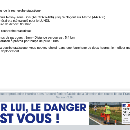
s de la recherche statistique :
puis Rosny-sous-Bois (A103xA3xA86) jusqu'à Nogent sur Marne (A4xA86).
tinéraire a été calculé pour le LUNDI.
re de départ: 8h30mn.
a recherche statistique:
ps de parcours : 9mn - Distance parcourue : 5,4 km
oration à prévoir par temps de pluie : 1mn
la courbe statistique, vous pouvez choisir dans une fourchette de deux heures, le meilleur 
e déplacement.
ute reproduction interdite sans l'accord écrit préalable de la Direction des routes Île-de-Fra
Version 2.8.0