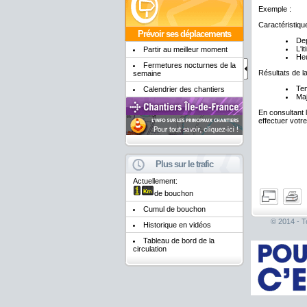
Exemple :
Caractéristique
Prévoir ses déplacements
De
L'i
Partir au meilleur moment
Heu
Fermetures nocturnes de la
Résultats de l
semaine
Tem
Calendrier des chantiers
Maj
En consultant 
effectuer votr
Plus sur le trafic
Actuellement:
de bouchon
Cumul de bouchon
© 2014 - To
Historique en vidéos
Tableau de bord de la
circulation