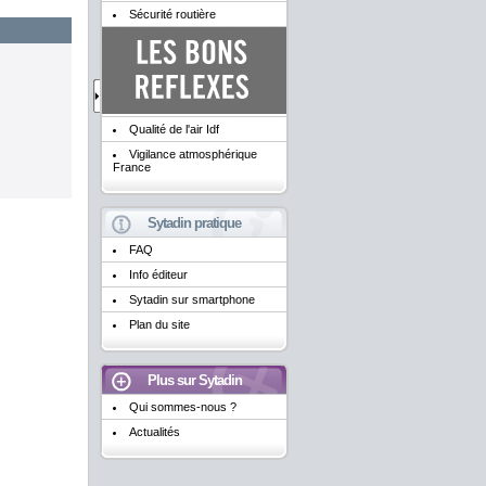
Sécurité routière
Qualité de l'air Idf
Vigilance atmosphérique
France
Sytadin pratique
FAQ
Info éditeur
Sytadin sur smartphone
Plan du site
Plus sur Sytadin
Qui sommes-nous ?
Actualités