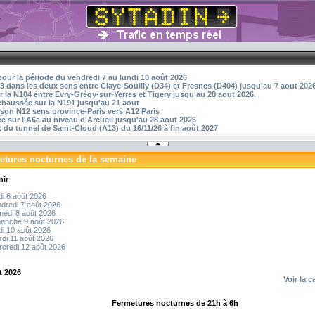
pour la période du vendredi 7 au lundi 10 août 2026
3 dans les deux sens entre Claye-Souilly (D34) et Fresnes (D404) jusqu'au 7 aout 202
r la N104 entre Evry-Grégy-sur-Yerres et Tigery jusqu'au 28 aout 2026.
 chaussée sur la N191 jusqu'au 21 aout
aison N12 sens province-Paris vers A12 Paris
 sur l'A6a au niveau d'Arcueil jusqu'au 28 aout 2026
 du tunnel de Saint-Cloud (A13) du 16/11/26 à fin août 2027
etures nocturnes de la semaine
nir
di 6 août 2026
dredi 7 août 2026
edi 8 août 2026
manche 9 août 2026
di 10 août 2026
di 11 août 2026
credi 12 août 2026
t 2026
Voir la c
Fermetures nocturnes de 21h à 6h