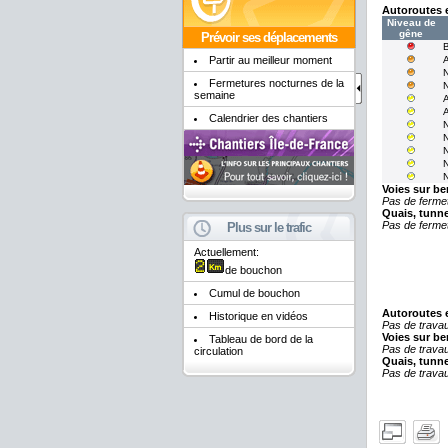
Autoroutes 
Niveau de
gêne
Prévoir ses déplacements
Partir au meilleur moment
Fermetures nocturnes de la
semaine
Calendrier des chantiers
Voies sur be
Pas de fermet
Quais, tunne
Pas de fermet
Plus sur le trafic
Actuellement:
de bouchon
Cumul de bouchon
Autoroutes 
Historique en vidéos
Pas de travau
Voies sur be
Tableau de bord de la
Pas de travau
circulation
Quais, tunne
Pas de travau