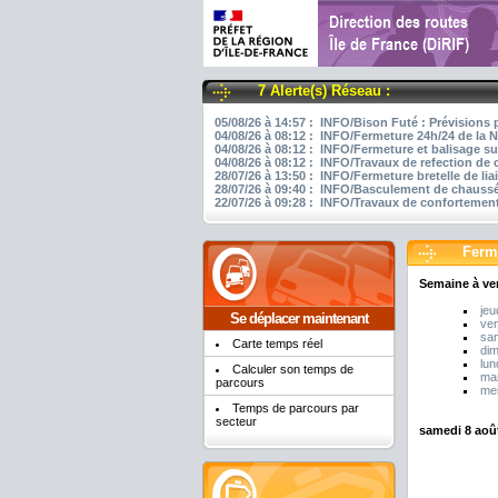
7 Alerte(s) Réseau :
05/08/26 à 14:57 : INFO/Bison Futé : Prévisions 
04/08/26 à 08:12 : INFO/Fermeture 24h/24 de la N
04/08/26 à 08:12 : INFO/Fermeture et balisage su
04/08/26 à 08:12 : INFO/Travaux de refection de
28/07/26 à 13:50 : INFO/Fermeture bretelle de li
28/07/26 à 09:40 : INFO/Basculement de chaussée
22/07/26 à 09:28 : INFO/Travaux de confortement
Ferm
Semaine à ve
jeu
Se déplacer maintenant
ven
sam
Carte temps réel
di
lun
Calculer son temps de
mar
parcours
mer
Temps de parcours par
secteur
samedi 8 aoû