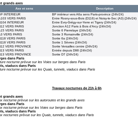
et grands axes
Axe et sens
Description
BP INTERIEUR
BP intérieur vers A6a sens Paris-province (24h/24)
A103 VERS PARIS
Entre Rosny-sous-Bois (D116) et Noisy-le-Sec (A3) (24h/24)
N104 INTERIEUR
Entre Evry-Grégy-sur-Yerre et Tigery (24h/24)
N12 VERS PARIS
Jonction A12 Paris à Bois d'Arcy (24h/24)
A15 VERS PARIS
Sortie 6 Pierrelaye (24h/24)
A3 VERS PARIS
Sortie 3 Romainville (24h/24)
N118 VERS PARIS
Sortie 6a (24h/24)
N118 VERS PARIS
Sortie 1 Sèvres (24h/24)
N12 VERS PROVINCE
Sortie Versailles centre (24h/24)
N13 VERS PARIS
Entrée depuis D98 (24h/24)
N13 VERS PROVINCE
Sortie D7 (24h/24)
rges dans Paris
ure nocturne prévue sur les Voies sur berges dans Paris
ls, viaducs dans Paris
ure nocturne prévue sur les Quais, tunnels, viaducs dans Paris
Travaux nocturnes de 21h à 6h
et grands axes
x nocturne prévue sur les autoroutes et les grands axes
rges dans Paris
x nocturne prévue sur les Voies sur berges dans Paris
ls, viaducs dans Paris
x nocturnes prévue sur les Quais, tunnels, viaducs dans Paris